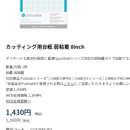
カッティング用台紙 弱粘着 8inch
デリケートな素材の固定に最適なportraitシリーズ対応の弱粘着タイプ台紙です
数量/内容
1枚
粘着
弱粘着
対応商品
Portraitシリーズ*/ CAMEO4PRO / CAMEO5シリーズ / CAMEO PRO MKI
*本製品をPortrait4で使用される際は
こちら
にご注意いただきますようお願いい
定価
1,430円
WEB会員価格
1,364円
WEB会員登録へ
1,430円
1,300円
商品コード
CUT-MAT-8LT