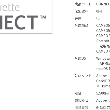
商品コード
CONNEC
個別送料
0円
在庫
○
対応商品
CAMEO5
CAMEO5 
CAMEO 3
Portrait 
下記製
CAMEO /
対応OS
Windows
※ARM
macOS 
対応ソフト
Adobe Il
CorelD
※ Home
定価
5,500円
お知らせ
Adobe 
注意事項
返品対