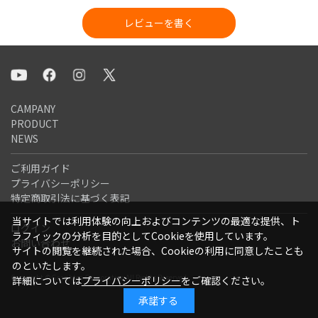
レビューを書く
CAMPANY
PRODUCT
NEWS
ご利用ガイド
プライバシーポリシー
特定商取引法に基づく表記
当サイトでは利用体験の向上およびコンテンツの最適な提供、ト
ログイン
ラフィックの分析を目的としてCookieを使用しています。
お問い合わせ
サイトの閲覧を継続された場合、Cookieの利用に同意したことも
のといたします。
Copyright ©Graphtec Corporation All Rights Reserved.
詳細については
プライバシーポリシー
をご確認ください。
承諾する