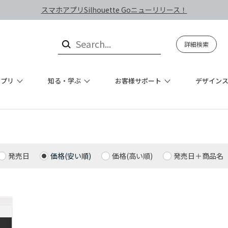
スマホアプリSilhouette Goニューリリース！
詳細検索
アプリ
知る・学ぶ
お客様サポート
デザイン
発売日
価格(安い順)
価格(高い順)
発売日＋商品名