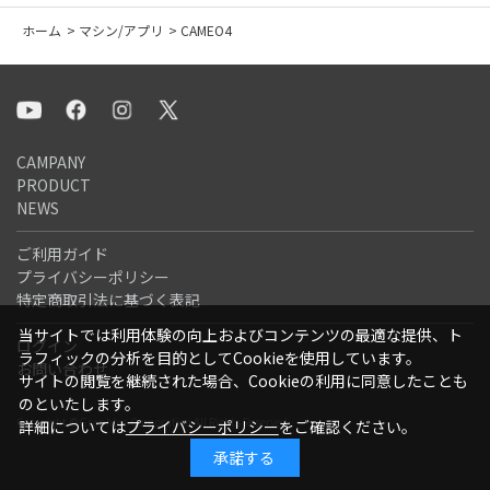
ホーム
>
マシン/アプリ
>
CAMEO4
CAMPANY
PRODUCT
NEWS
ご利用ガイド
プライバシーポリシー
特定商取引法に基づく表記
当サイトでは利用体験の向上およびコンテンツの最適な提供、ト
ログイン
ラフィックの分析を目的としてCookieを使用しています。
お問い合わせ
サイトの閲覧を継続された場合、Cookieの利用に同意したことも
のといたします。
Copyright ©Graphtec Corporation All Rights Reserved.
詳細については
プライバシーポリシー
をご確認ください。
承諾する