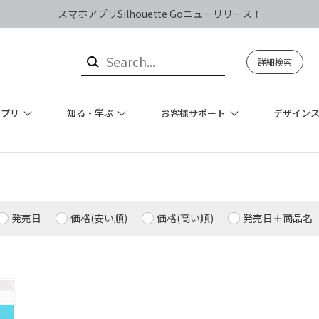
スマホアプリSilhouette Goニューリリース！
詳細検索
アプリ
知る・学ぶ
お客様サポート
デザイン
発売日
価格(安い順)
価格(高い順)
発売日＋商品名