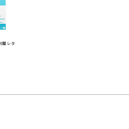
剥離 レタ