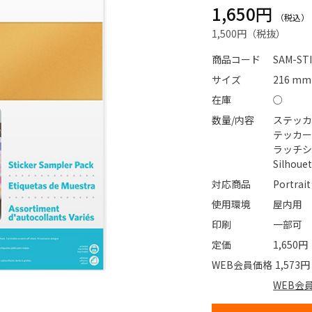
1,650円
1,500円
商品コード
SAM-ST
サイズ
216 mm
在庫
○
数量/内容
ステッカ
テッカー
ラッチシ
Silhou
対応商品
Portra
使用環境
屋内用
印刷
一部可
定価
1,650円
WEB会員価格
1,573円
WEB会