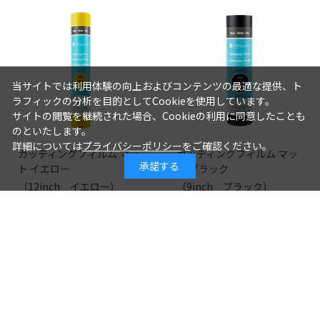
当サイトでは利用体験の向上およびコンテンツの最適な提供、ト
ラフィックの分析を目的としてCookieを使用しています。
サイトの閲覧を継続された場合、Cookieの利用に同意したことも
のといたします。
詳細については
プライバシーポリシー
をご確認ください。
カッティングフィルム マッ
カッティングフィルム マッ
承諾する
ト イエロー
ト ブラック
（12inch イエロー）
（9inch ブラック）
1,100円
1,100円
1,000円
1,000円
つづきを見る
[1～8件]
110
件あります