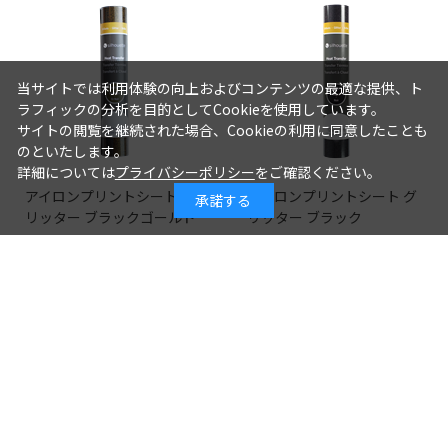
当サイトでは利用体験の向上およびコンテンツの最適な提供、ト
ラフィックの分析を目的としてCookieを使用しています。
サイトの閲覧を継続された場合、Cookieの利用に同意したことも
のといたします。
詳細については
プライバシーポリシー
をご確認ください。
アイロンプリントシート グ
アイロンプリントシート グ
承諾する
リッター ブラックゴールド
リッター ブラック
（12inch ブラックゴール
（12inch ブラック）
ド）
1,980円
1,800円
1,980円
1,800円
つづきを見る
[1～8件]
41
件あります