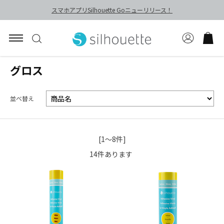
スマホアプリSilhouette Goニューリリース！
グロス
並べ替え
[1～8件]
14
件あります