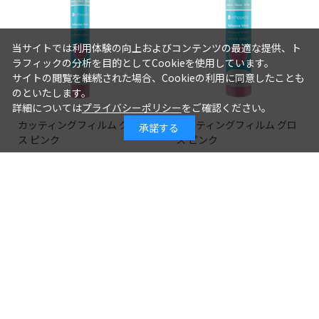
当サイトでは利用体験の向上およびコンテンツの最適な提供、ト
ラフィックの分析を目的としてCookieを使用しています。
サイトの閲覧を継続された場合、Cookieの利用に同意したことも
のといたします。
詳細については
プライバシーポリシー
をご確認ください。
カッティングフィルム グロ
カッティングフィルム グロ
承諾する
ス ピンク
ス ピンク
（12inch ピンク）
（9inch ピンク）
1,100円
1,100円
1,000円
1,000円
つづきを見る
[1～8件]
14
件あります