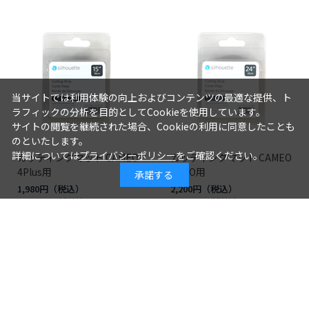
当サイトでは利用体験の向上およびコンテンツの最適な提供、ト
ラフィックの分析を目的としてCookieを使用しています。
サイトの閲覧を継続された場合、Cookieの利用に同意したことも
のといたします。
詳細については
プライバシーポリシー
をご確認ください。
カッティングマット CAMEO
カッティングマット CAMEO
4Plus用
4PRO用
承諾する
1,980円
2,200円
1,800円
2,000円
つづきを見る
[1～8件]
10
件あります