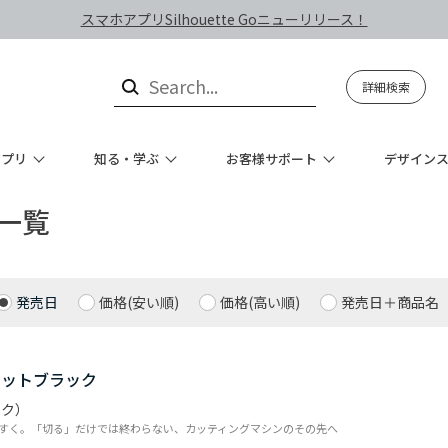
スマホアプリSilhouette Goニューリリース！
詳細検索
アプリ
知る・学ぶ
お客様サポート
デザイン
一覧
発売日
価格(安い順)
価格(高い順)
発売日＋商品名
マットブラック
ック）
すく。「切る」だけでは終わらない、カッティングマシンのその先へ