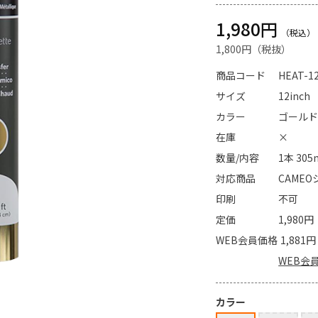
1,980円
1,800円
商品コード
HEAT-1
サイズ
12inch
カラー
ゴール
在庫
×
数量/内容
1本 305
対応商品
CAMEOシ
印刷
不可
定価
1,980円
WEB会員価格
1,881円
WEB会
カラー