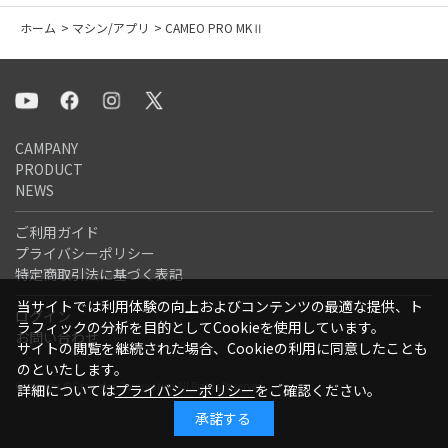
ホーム
>
マシン/アプリ
>
CAMEO PRO MKⅡ
CAMPANY
PRODUCT
NEWS
ご利用ガイド
プライバシーポリシー
特定商取引法に基づく表記
当サイトでは利用体験の向上およびコンテンツの最適な提供、ト
ログイン
ラフィックの分析を目的としてCookieを使用しています。
お問い合わせ
サイトの閲覧を継続された場合、Cookieの利用に同意したことも
のといたします。
Copyright ©Graphtec Corporation All Rights Reserved.
詳細については
プライバシーポリシー
をご確認ください。
承諾する