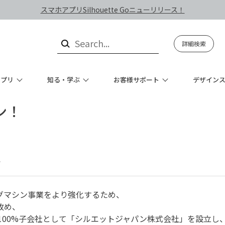
スマホアプリSilhouette Goニューリリース！
詳細検索
アプリ
知る・学ぶ
お客様サポート
デザイン
ン！
せ
グマシン事業をより強化するため、
改め、
 Inc, の100%子会社として「シルエットジャパン株式会社」を設立し