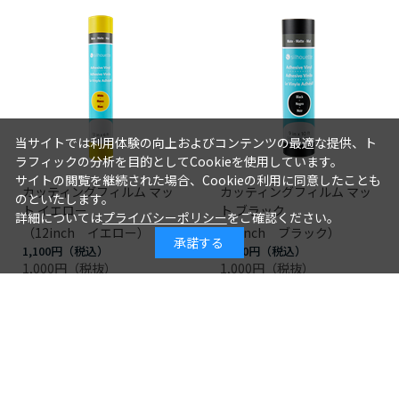
当サイトでは利用体験の向上およびコンテンツの最適な提供、ト
ラフィックの分析を目的としてCookieを使用しています。
サイトの閲覧を継続された場合、Cookieの利用に同意したことも
カッティングフィルム マッ
カッティングフィルム マッ
のといたします。
ト イエロー
ト ブラック
詳細については
プライバシーポリシー
をご確認ください。
（12inch イエロー）
（9inch ブラック）
承諾する
1,100円
1,100円
1,000円
1,000円
つづきを見る
[1～8件]
110
件あります