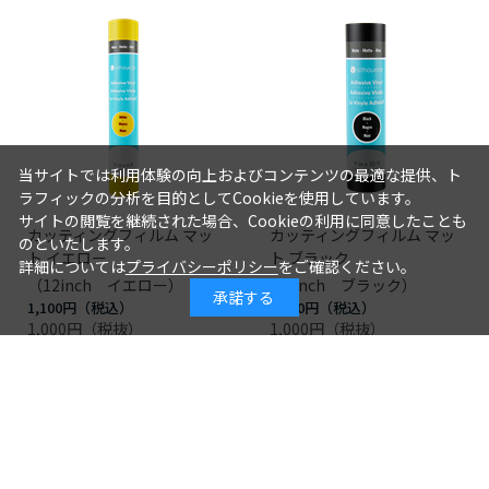
当サイトでは利用体験の向上およびコンテンツの最適な提供、ト
ラフィックの分析を目的としてCookieを使用しています。
サイトの閲覧を継続された場合、Cookieの利用に同意したことも
カッティングフィルム マッ
カッティングフィルム マッ
のといたします。
ト イエロー
ト ブラック
詳細については
プライバシーポリシー
をご確認ください。
（12inch イエロー）
（9inch ブラック）
承諾する
1,100円
1,100円
1,000円
1,000円
つづきを見る
[1～8件]
110
件あります