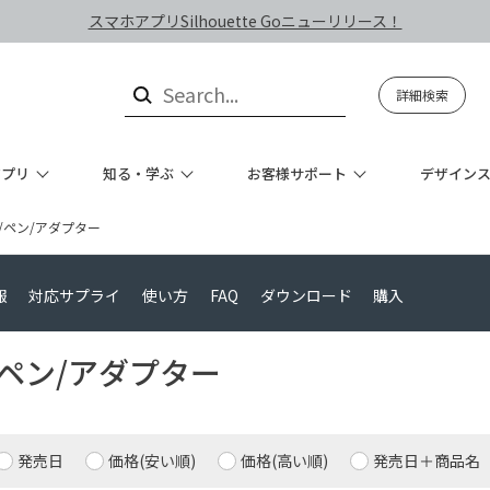
スマホアプリSilhouette Goニューリリース！
詳細検索
アプリ
知る・学ぶ
お客様サポート
デザイン
/ペン/アダプター
報
対応サプライ
使い方
FAQ
ダウンロード
購入
ド/ペン/アダプター
発売日
価格(安い順)
価格(高い順)
発売日＋商品名