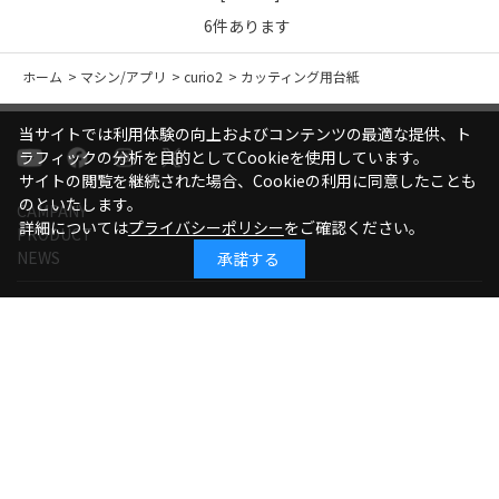
6
件あります
ホーム
>
マシン/アプリ
>
curio2
>
カッティング用台紙
当サイトでは利用体験の向上およびコンテンツの最適な提供、ト
ラフィックの分析を目的としてCookieを使用しています。
サイトの閲覧を継続された場合、Cookieの利用に同意したことも
のといたします。
CAMPANY
詳細については
プライバシーポリシー
をご確認ください。
PRODUCT
NEWS
承諾する
ご利用ガイド
プライバシーポリシー
特定商取引法に基づく表記
ログイン
お問い合わせ
Copyright ©Graphtec Corporation All Rights Reserved.